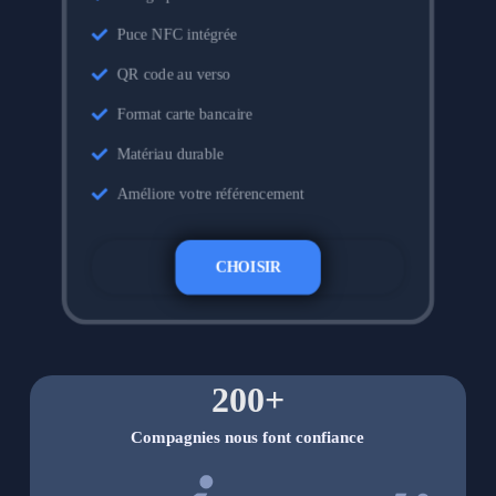
Puce NFC intégrée
QR code au verso
Format carte bancaire
Matériau durable
Améliore votre référencement
CHOISIR
200
+
Compagnies nous font confiance